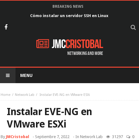
BREAKING NEWS
Cómo instalar un servidor SSH en Linux
JMC
Cristobal
Networking and more
MENU
Home
Network Lab
Instalar EVE-NG en VMware ESXi
Instalar EVE-NG en
VMware ESXi
By
JMCristobal
-
Septiembre 7, 2022
- In
Network Lab
31297
0