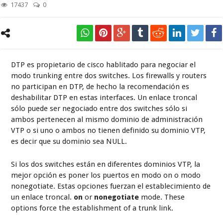
By
JMCristobal
-
Febrero 8, 2021
- In
Enterprise Infrastructure
17437
0
DTP es propietario de cisco hablitado para negociar el
modo trunking entre dos switches. Los firewalls y routers
no participan en DTP, de hecho la recomendación es
deshabilitar DTP en estas interfaces. Un enlace troncal
sólo puede ser negociado entre dos switches sólo si
ambos pertenecen al mismo dominio de administración
VTP o si uno o ambos no tienen definido su dominio VTP,
es decir que su dominio sea NULL.
Si los dos switches están en diferentes dominios VTP, la
mejor opción es poner los puertos en modo on o modo
nonegotiate. Estas opciones fuerzan el establecimiento de
un enlace troncal.
on
or
nonegotiate
mode. These
options force the establishment of a trunk link.