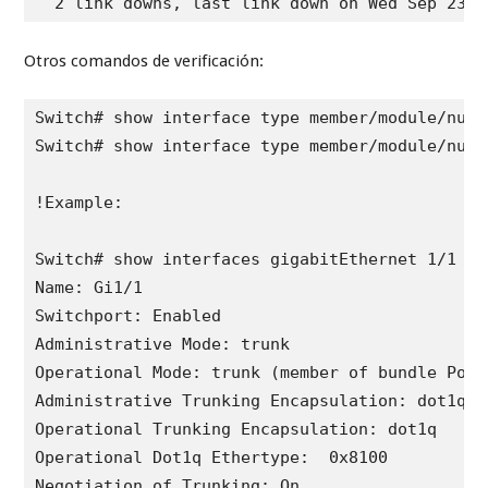
  2 link downs, last link down on Wed Sep 23 2
Otros comandos de verificación:
Switch# show interface type member/module/numbe
Switch# show interface type member/module/numb
!Example: 

Switch# show interfaces gigabitEthernet 1/1 swi
Name: Gi1/1

Switchport: Enabled

Administrative Mode: trunk

Operational Mode: trunk (member of bundle Po2)

Administrative Trunking Encapsulation: dot1q

Operational Trunking Encapsulation: dot1q

Operational Dot1q Ethertype:  0x8100
