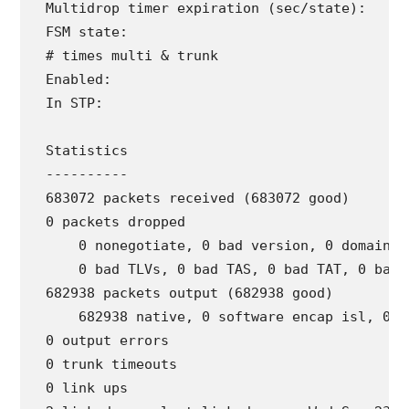
  Negotiation timer expiration (sec/state): nev
  Multidrop timer expiration (sec/state):   nev
  FSM state:                                S6:
  # times multi & trunk                     0

  Enabled:                                  yes
  In STP:                                   no

  Statistics

  ----------

  683072 packets received (683072 good)

  0 packets dropped

      0 nonegotiate, 0 bad version, 0 domain mi
      0 bad TLVs, 0 bad TAS, 0 bad TAT, 0 bad 
  682938 packets output (682938 good)

      682938 native, 0 software encap isl, 0 i
  0 output errors

  0 trunk timeouts

  0 link ups
