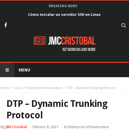
BREAKING NEWS
Configurar interfaz serial con encapsulación PPP y autenticación
PAP
JMC
Cristobal
Networking and more
MENU
Home
Cisco
Enterprise Infrastructure
DTP – Dynamic Trunking Protocol
DTP – Dynamic Trunking
Protocol