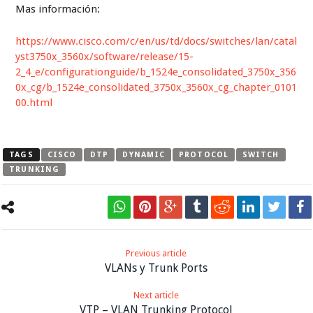
Mas información:
https://www.cisco.com/c/en/us/td/docs/switches/lan/catal
yst3750x_3560x/software/release/15-
2_4_e/configurationguide/b_1524e_consolidated_3750x_356
0x_cg/b_1524e_consolidated_3750x_3560x_cg_chapter_0101
00.html
TAGS
CISCO
DTP
DYNAMIC
PROTOCOL
SWITCH
TRUNKING
Previous article
VLANs y Trunk Ports
Next article