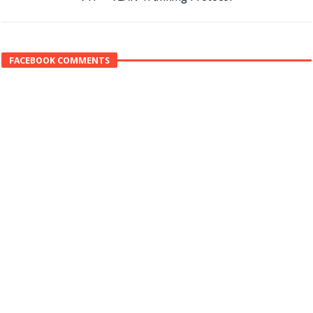
VTP – VLAN Trunking Protocol
FACEBOOK COMMENTS