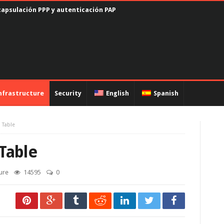
capsulación PPP y autenticación PAP
nfrastructure
Security
English
Spanish
 Table
Table
ture
14595
0