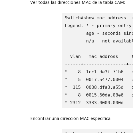
Ver todas las direcciones MAC de la tabla CAM:
Switch#show mac address-ta
Legend: * - primary entry

        age - seconds sinc
        n/a - not availabl
  vlan   mac address     t
------+----------------+-
*    8  1cc1.de3f.71b6   d
*    5  0017.a477.0004   d
*  115  0038.dfa3.a55d   d
*    8  0015.60de.08e6   d
* 2312  3333.0000.000d   
Encontrar una dirección MAC específica: