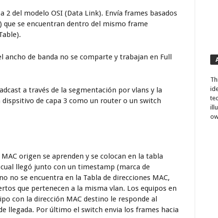
pa 2 del modelo OSI (Data Link). Envía frames basados
l) que se encuentran dentro del mismo frame
able).
 el ancho de banda no se comparte y trabajan en Full
Th
id
adcast a través de la segmentación por vlans y la
te
 dispsitivo de capa 3 como un router o un switch
il
ow
s MAC origen se aprenden y se colocan en la tabla
 cual llegó junto con un timestamp (marca de
ino no se encuentra en la Tabla de direcciones MAC,
ertos que pertenecen a la misma vlan. Los equipos en
ipo con la dirección MAC destino le responde al
de llegada. Por último el switch envia los frames hacia