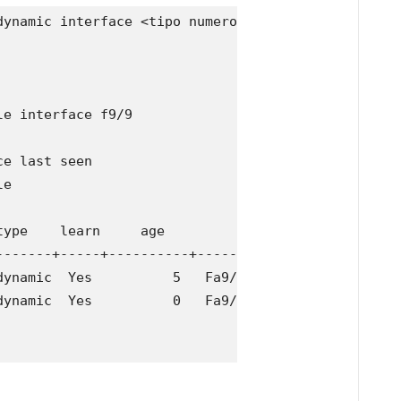
ynamic interface <tipo numero>

e interface f9/9               

e last seen

e

ype    learn     age              ports

-------+-----+----------+--------------------------
ynamic  Yes          5   Fa9/9

ynamic  Yes          0   Fa9/9
