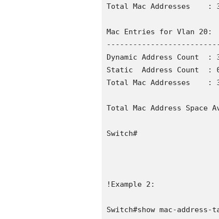
Total Mac Addresses    : 3
Mac Entries for Vlan 20:

--------------------------
Dynamic Address Count  : 3
Static  Address Count  : 0
Total Mac Addresses    : 3
Total Mac Address Space Av
Switch#

!Example 2:

Switch#show mac-address-ta