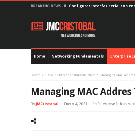
Configurar interfaz serial con en
BREAKING NEWS
JMC
Cristobal
Networking and more
Home
Networking Fundamentals
Enterprise I
Home
Cisco
Enterprise Infrastructure
Managing MAC Addres
Managing MAC Addres 
By
JMCristobal
-
Enero 4, 2021
- In
Enterprise Infrastruc