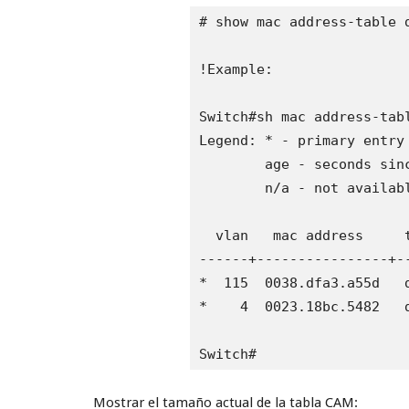
# show mac address-table d
!Example:

Switch#sh mac address-tabl
Legend: * - primary entry

        age - seconds sinc
        n/a - not availabl
  vlan   mac address     t
------+----------------+-
*  115  0038.dfa3.a55d   d
*    4  0023.18bc.5482   d
Switch#
Mostrar el tamaño actual de la tabla CAM: