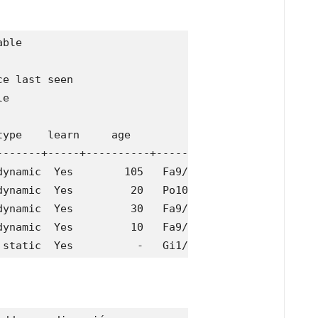
ble 

e last seen

e

ype    learn     age              ports

-------+-----+----------+--------------------------
ynamic  Yes        105   Fa9/5

ynamic  Yes         20   Po10

ynamic  Yes         30   Fa9/9

ynamic  Yes         10   Fa9/5

 static  Yes          -   Gi1/1,Gi1/3,Gi1/4,Gi1/5