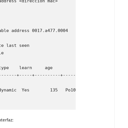
ddress <dirección mac>

ble address 0017.a477.0004

e last seen

e

ype    learn     age              ports

-------+-----+----------+--------------------------
ynamic  Yes        135   Po10

terfaz: