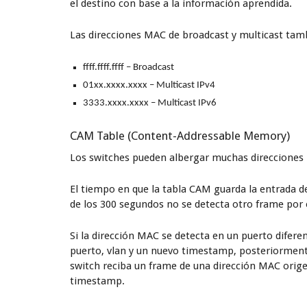
el destino con base a la información aprendida.
Las direcciones MAC de broadcast y multicast tam
ffff.ffff.ffff – Broadcast
01xx.xxxx.xxxx – Multicast IPv4
3333.xxxx.xxxx – Multicast IPv6
CAM Table (Content-Addressable Memory)
Los switches pueden albergar muchas direcciones 
El tiempo en que la tabla CAM guarda la entrada d
de los 300 segundos no se detecta otro frame por 
Si la dirección MAC se detecta en un puerto diferen
puerto, vlan y un nuevo timestamp, posteriormente
switch reciba un frame de una dirección MAC orige
timestamp.