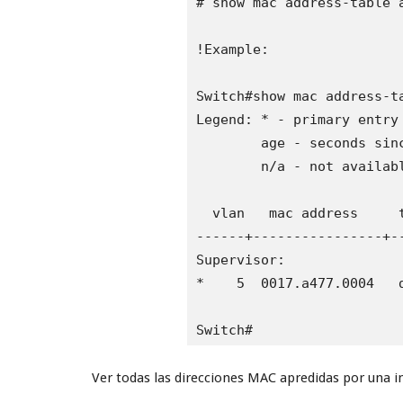
# show mac address-table a
!Example:

Switch#show mac address-ta
Legend: * - primary entry

        age - seconds sinc
        n/a - not availabl
  vlan   mac address     t
------+----------------+-
Supervisor:

*    5  0017.a477.0004   d
Switch#
Ver todas las direcciones MAC apredidas por una in